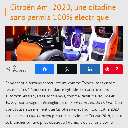
Citroën Ami 2020, une citadine
sans permis 100% électrique
2
Partagez
Tweetez
Partagez
Épingle
2
PARTAGES
Pendant que certains constructeurs, comme Toyota, sont encore
restés fidèles à l’ancienne tendance hybride, les constructeurs
automobiles français se sont lancés, comme Renault avec Zoe et
Twizzy, sur la vague « écologique » du
cent pour cent électrique
. C’est
donc tout naturellement que Citroën s’y met à son tour. L’Ami 2020
est inspiré du
One Concept
présenté au salon de Genève 2019, il peut
se brancher sur une prise classique à domicile ou sur une borne