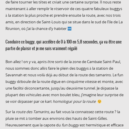
de faire tourner les têtes et créait une certaine surprise. Il nous reste
maintenant à aller remplir le réservoir de ces quatre fabuleux buggys
à la station la plus proche et prendre ensuite la route, avec nos trois
amis, en direction de Saint-Louis qui se situe dans le sud de l’île de La
Réunion, où j’ai la chance d’y habiter
Conduire ce buggy, qui accélère de 0 à 100 en 5,8 secondes, ça va être une
partie de plaisir et je me suis vraiment régalé
Bon allez ! on y va, après être sorti de la zone de Cambaie Saint-Paul,
nous sommes donc allés faire le plein des buggys à la station de
Savannah et nous voilà déjà au début de la route des tamarins. Le fun
buggy déboule de la route digue en cinquième vitesse et monte, avec
une facilité déconcertante, jusqu’au deuxième tunnel. Je dépasse la
plupart des véhicules avec mon boulet bleu, j’imagine leur surprise de
se voir dépasser par ce kart
homologué pour la route
Sur la
route des Tamarins
, au fait vous la connaissez cette route ? la
pluie se mit à tomber aux environs des hauts de Saint-Gilles.
Heureusement que la capote du
fun buggy
est hermétique et efficace