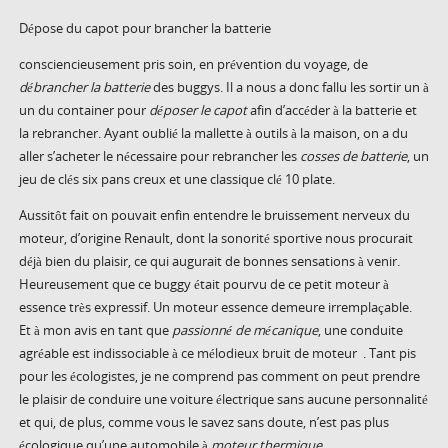
Dépose du capot pour brancher la batterie
consciencieusement pris soin, en prévention du voyage, de
débrancher la batterie
des buggys. Il a nous a donc fallu les sortir un à
un du container pour
déposer le capot
afin d’accéder à la batterie et
la rebrancher. Ayant oublié la mallette à outils à la maison, on a du
aller s’acheter le nécessaire pour rebrancher les
cosses de batterie
, un
jeu de clés six pans creux et une classique clé 10 plate.
Aussitôt fait on pouvait enfin entendre le bruissement nerveux du
moteur, d’origine Renault, dont la sonorité sportive nous procurait
déjà bien du plaisir, ce qui augurait de bonnes sensations à venir.
Heureusement que ce buggy était pourvu de ce petit moteur à
essence très expressif. Un moteur essence demeure irremplaçable.
Et à mon avis en tant que
passionné de mécanique
, une conduite
agréable est indissociable à ce mélodieux bruit de moteur . Tant pis
pour les écologistes, je ne comprend pas comment on peut prendre
le plaisir de conduire une voiture électrique sans aucune personnalité
et qui, de plus, comme vous le savez sans doute, n’est pas plus
écologique qu’une automobile à
moteur thermique.