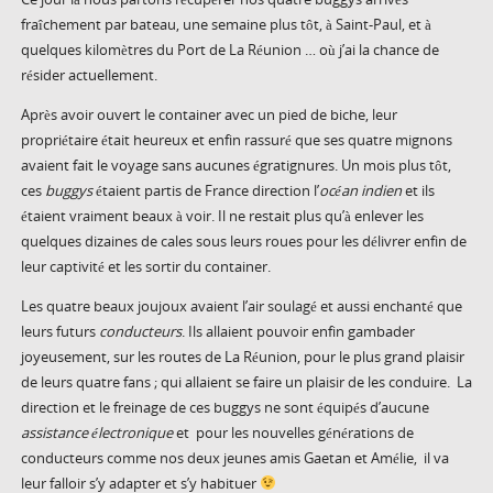
fraîchement par bateau, une semaine plus tôt, à Saint-Paul, et à
quelques kilomètres du Port de La Réunion … où j’ai la chance de
résider actuellement.
Après avoir ouvert le container avec un pied de biche, leur
propriétaire était heureux et enfin rassuré que ses quatre mignons
avaient fait le voyage sans aucunes égratignures. Un mois plus tôt,
ces
buggys
étaient partis de France direction l’
océan indien
et ils
étaient vraiment beaux à voir. Il ne restait plus qu’à enlever les
quelques dizaines de cales sous leurs roues pour les délivrer enfin de
leur captivité et les sortir du container.
Les quatre beaux joujoux avaient l’air soulagé et aussi enchanté que
leurs futurs
conducteurs
. Ils allaient pouvoir enfin gambader
joyeusement, sur les routes de La Réunion, pour le plus grand plaisir
de leurs quatre fans ; qui allaient se faire un plaisir de les conduire. La
direction et le freinage de ces buggys ne sont équipés d’aucune
assistance électronique
et pour les nouvelles générations de
conducteurs comme nos deux jeunes amis Gaetan et Amélie, il va
leur falloir s’y adapter et s’y habituer