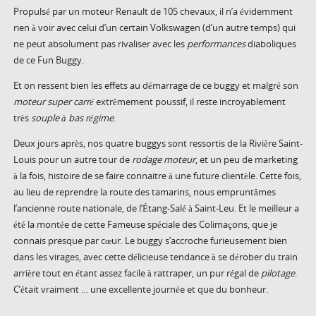
Propulsé par un moteur Renault de 105 chevaux, il n’a évidemment
rien à voir avec celui d’un certain Volkswagen (d’un autre temps) qui
ne peut absolument pas rivaliser avec les
performances
diaboliques
de ce Fun Buggy.
Et on ressent bien les effets au démarrage de ce buggy et malgré son
moteur super carré
extrêmement poussif, il reste incroyablement
très
souple à bas régime
.
Deux jours après, nos quatre buggys sont ressortis de la Rivière Saint-
Louis pour un autre tour de
rodage moteur
, et un peu de marketing
à la fois, histoire de se faire connaitre à une future clientèle. Cette fois,
au lieu de reprendre la route des tamarins, nous empruntâmes
l’ancienne route nationale, de l’Étang-Salé à Saint-Leu. Et le meilleur a
été la montée de cette Fameuse spéciale des Colimaçons, que je
connais presque par cœur. Le buggy s’accroche furieusement bien
dans les virages, avec cette délicieuse tendance à se dérober du train
arrière tout en étant assez facile à rattraper, un pur régal de
pilotage
.
C’était vraiment … une excellente journée et que du bonheur.