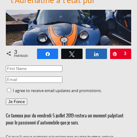
3
Partagez
Tweetez
Partagez
Épingle
3
PARTAGES
I agree to receive email updates and promotions.
Je Fonce
Ce fameux jour du vendredi 5 juillet 2019 restera un moment palpitant
pour le passionné d’automobile que je suis.
Ce jour là nous partons récupérer nos quatre buggys arrivés