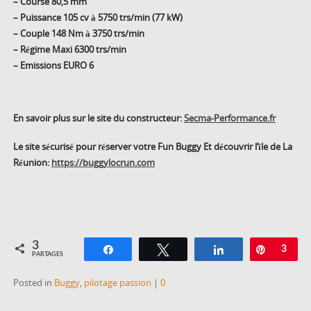
– Course 80,5 mm
– Puissance 105 cv à 5750 trs/min (77 kW)
– Couple 148 Nm à 3750 trs/min
– Régime Maxi 6300 trs/min
– Emissions EURO 6
En savoir plus sur le site du constructeur:
Secma-Performance.fr
Le site sécurisé pour réserver votre Fun Buggy Et découvrir l’île de La
Réunion:
https://buggylocrun.com
3
Partagez
Tweetez
Partagez
Épingle
3
PARTAGES
Posted in
Buggy
,
pilotage passion
|
0