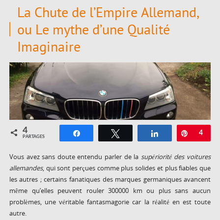
La Chute de l’Empire Allemand,
ou Le mythe d’une Qualité
Imaginaire
4
Partagez
Tweetez
Partagez
Épingle
4
PARTAGES
Vous avez sans doute entendu parler de la
supériorité des voitures
allemandes
, qui sont perçues comme plus solides et plus fiables que
les autres ; certains fanatiques des marques germaniques avancent
même qu’elles peuvent rouler 300000 km ou plus sans aucun
problèmes, une véritable fantasmagorie car la réalité en est toute
autre.